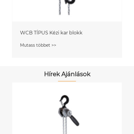
k
Hírek Ajánlások
Mi az a racsnis terhelés kötőanyag?
Mutass többet >>