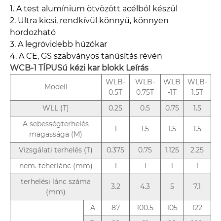
1. A test alumínium ötvözött acélból készül
2. Ultra kicsi, rendkívül könnyű, könnyen
hordozható
3. A legrövidebb húzókar
4. A CE, GS szabványos tanúsítás révén
WCB-1 TÍPUSú kézi kar blokk
Leírás
WLB-
WLB-
WLB
WLB-
Modell
0.5T
0.75T
-1T
1.5T
WLL (T)
0.25
0.5
0.75
1.5
A sebességterhelés
1
1.5
1.5
1.5
magassága (M)
Vizsgálati terhelés (T)
0.375
0.75
1.125
2.25
nem. teherlánc (mm)
1
1
1
1
terhelési lánc száma
3.2
4.3
5
7.1
(mm)
A
87
100.5
105
122