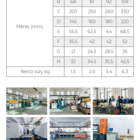
B
68
81
92
109
C
200
250
260
330
D
145
160
180
220
Mérés (mm)
E
55.5
62.5
64
68.5
F
35.5
42
42
52
G
21
24.5
28.5
35
H
32
34.5
35.5
42.5
Nettó súly kg
1.5
2.5
3.4
6.3