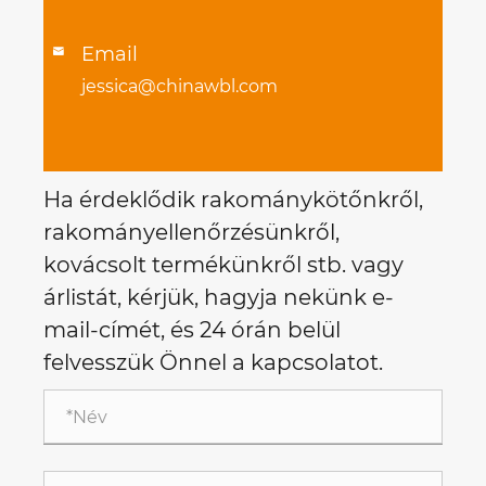
Email

jessica@chinawbl.com
Ha érdeklődik rakománykötőnkről,
rakományellenőrzésünkről,
kovácsolt termékünkről stb. vagy
árlistát, kérjük, hagyja nekünk e-
mail-címét, és 24 órán belül
felvesszük Önnel a kapcsolatot.