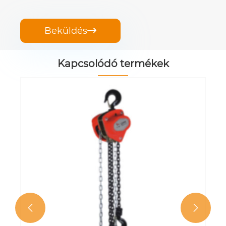
Beküldés

Kapcsolódó termékek
WCB-1 láncblokk
Mutass többet >>

