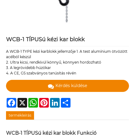
WCB-1 TÍPUSú kézi kar blokk
A WCB-1 TYPE kézi karblokk jellemzője 1. A test alumínium ötvözött
acélból készül
2. Ultra kicsi, rendkívül könnyű, könnyen hordozható
3. A legrövidebb húzókar
4. A CE, GS szabványos tanúsítás révén
Kérdés küldése
Facebook
X
WhatsApp
Pinterest
LinkedIn
Share
termékleírás
WCB-1 TÍPUSú kézi kar blokk
Funkció