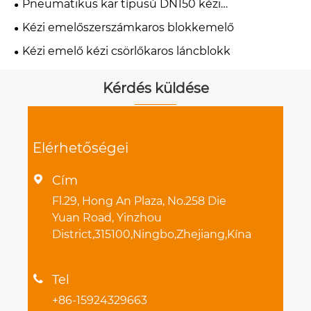
Pneumatikus kar típusú DN150 kézi
pillangószelep
Kézi emelőszerszámkaros blokkemelő
Kézi emelő kézi csörlőkaros láncblokk
Kérdés küldése
Elérhetőségei
Cím

Fl.29, Hong An Plaza, No.258 Die
Yuan Road, Yinzhou
District,315100,Ningbo,Zhejiang,Kína
Tel

+86-15924329663