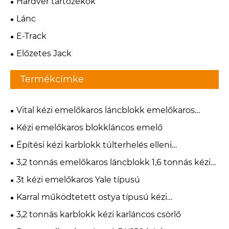
Hardver tartozékok
Lánc
E-Track
Előzetes Jack
Termékcímke
Vital kézi emelőkaros láncblokk emelőkaros
emelő
Kézi emelőkaros blokkláncos emelő
Építési kézi karblokk túlterhelés elleni
védelemmel
3,2 tonnás emelőkaros láncblokk 1,6 tonnás kézi
karblokkok emelőkaros emelő
3t kézi emelőkaros Yale típusú
Karral működtetett ostya típusú kézi
pillangószelep
3,2 tonnás karblokk kézi karláncos csörlő