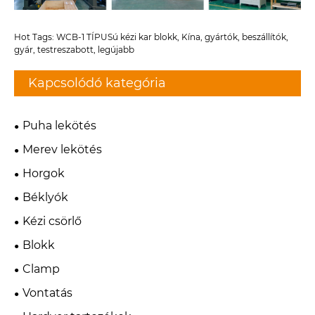
Hot Tags: WCB-1 TÍPUSú kézi kar blokk, Kína, gyártók, beszállítók,
gyár, testreszabott, legújabb
Kapcsolódó kategória
Puha lekötés
Merev lekötés
Horgok
Béklyók
Kézi csörlő
Blokk
Clamp
Vontatás