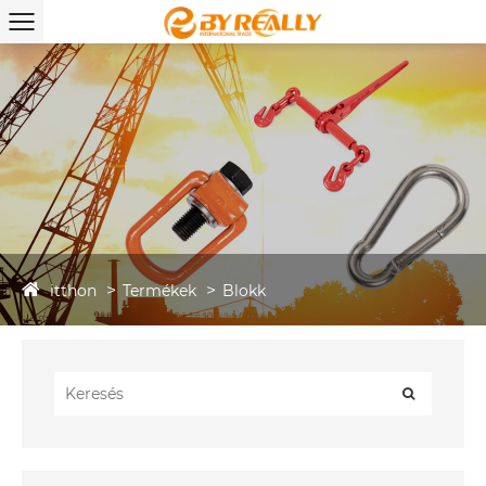
itthon
Termékek
Blokk