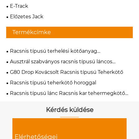
E-Track
Előzetes Jack
Termékcímke
Racsnis típusú terhelési kötőanyag
terhelésgátlók
Ausztrál szabványos racsnis típusú láncos
teherkötő
G80 Drop Kovácsolt Racsnis típusú Teherkötő
Racsnis típusú teherkötő horoggal
Racsnis típusú lánc Racsnis kar tehermegkötő
ipari láncfeszítők
Kérdés küldése
Elérhetőségei