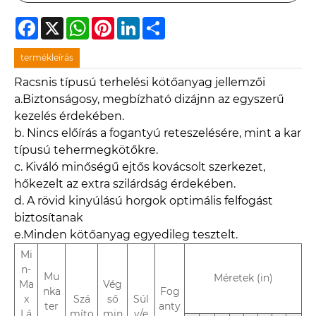
Facebook
X
WhatsApp
Pinterest
LinkedIn
Share
termékleírás
Racsnis típusú terhelési kötőanyag jellemzői
a.Biztonságos
y, megbízható dizájn
n az egyszerű
kezelés érdekében.
b. Nincs előírás a fogantyú reteszelésére, mint a kar
típusú tehermegkötőkre.
c. Kiváló minőségű ejtős kovácsolt szerkezet,
hőkezelt az extra szilárdság érdekében.
d. A rövid kinyúlású horgok optimális felfogást
biztosítanak
e.Minden kötőanyag egyedileg tesztelt.
Mi
n-
Mu
Méretek (in)
Ma
Vég
nka
Fog
x
Szá
ső
Súl
ter
anty
Lá
míto
min
y/e