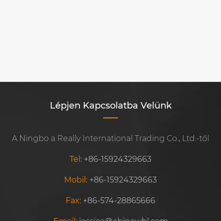
Hogyan kell használni a teherautó lágy
kötését
Mutass többet >>
Lépjen Kapcsolatba Velünk
A Ningbo a Really International Trading Co., Ltd.-től
Tel:
+86-15924329663
Mobil:
+86-15924329663
Fax:
+86-574-28865666