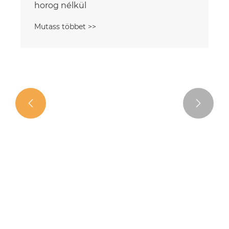


Töltsön be kötőanyagot láncszem és
horog nélkül
Mutass többet >>