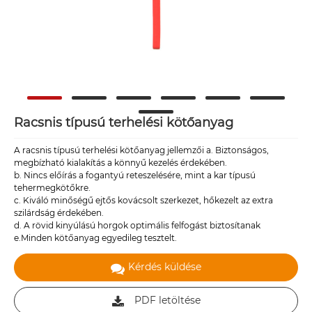
Racsnis típusú terhelési kötőanyag
A racsnis típusú terhelési kötőanyag jellemzői a. Biztonságos,
megbízható kialakítás a könnyű kezelés érdekében.
b. Nincs előírás a fogantyú reteszelésére, mint a kar típusú
tehermegkötőkre.
c. Kiváló minőségű ejtős kovácsolt szerkezet, hőkezelt az extra
szilárdság érdekében.
d. A rövid kinyúlású horgok optimális felfogást biztosítanak
e.Minden kötőanyag egyedileg tesztelt.
Kérdés küldése
PDF letöltése