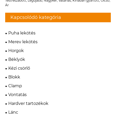
Testreszabott, Legújabb, Nagyker, Vásárlás, Kínában gyártott, Olcsó,
Ár
Kapcsolódó kategória
Puha lekötés
Merev lekötés
Horgok
Béklyók
Kézi csörlő
Blokk
Clamp
Vontatás
Hardver tartozékok
Lánc