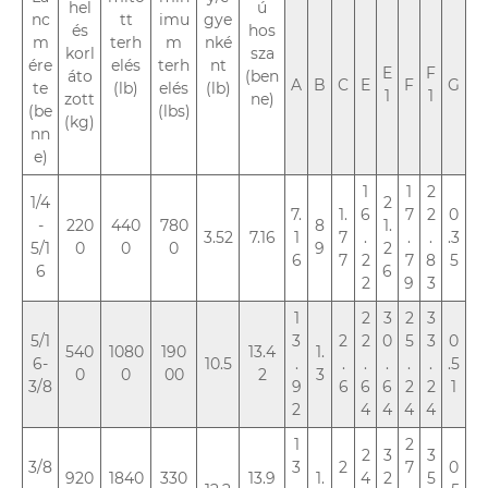
hel
ú
nc
tt
imu
gye
és
hos
m
terh
m
nké
korl
sza
ére
elés
terh
nt
E
F
áto
(ben
A
B
C
E
F
G
te
(lb)
elés
(lb)
1
1
zott
ne)
(be
(lbs)
(kg)
nn
e)
1
1
2
1/4
2
7.
1.
6
7
2
0
-
220
440
780
8
1.
3.52
7.16
1
7
.
.
.
.3
5/1
0
0
0
9
2
6
7
2
7
8
5
6
6
2
9
3
1
2
3
2
3
5/1
3
2
2
0
5
3
0
540
1080
190
13.4
1.
6-
10.5
.
.
.
.
.
.
.5
0
0
00
2
3
3/8
9
6
6
6
2
2
1
2
4
4
4
4
1
2
2
3
3
3/8
3
2
7
0
920
1840
330
13.9
1.
4
2
5