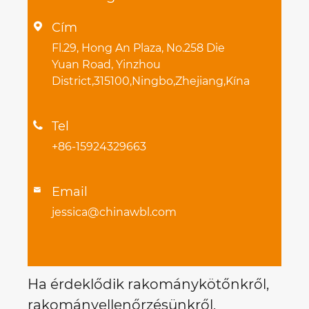
Cím

Fl.29, Hong An Plaza, No.258 Die
Yuan Road, Yinzhou
District,315100,Ningbo,Zhejiang,Kína
Tel

+86-15924329663
Email

jessica@chinawbl.com
Ha érdeklődik rakománykötőnkről,
rakományellenőrzésünkről,