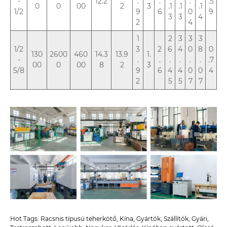
-
12.2
.
.
.
.5
0
0
00
2
3
.1
.1
.1
1/2
9
6
0
9
3
3
4
2
4
1
2
3
3
3
1/2
3
2
6
4
0
8
0
130
2600
460
14.3
13.9
1.
-
.
.
.
.
.
.
.7
00
0
00
8
2
3
5/8
9
6
4
4
0
0
4
2
5
5
7
7
Hot Tags: Racsnis típusú teherkötő, Kína, Gyártók, Szállítók, Gyári,