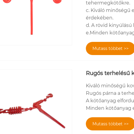
tehermegkötőkre.
c. Kiváló minőségű e
érdekében.
d. A rövid kinyúlású
e.Minden kötőanyag 
Mutass többet >>
Rugós terhelésű 
Kiváló minőségű kov
Rugós párna a terhe
A kötőanyag elfordul
Minden kötőanyag eg
Mutass többet >>