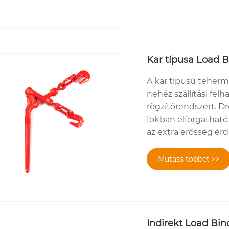
Kar típusa Load B
A kar típusú teherm
nehéz szállítási fel
rögzítőrendszert. Dr
fokban elforgathat
az extra erősség ér
Mutass többet >>
Indirekt Load Bin