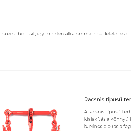
tra erőt biztosít, így minden alkalommal megfelelő feszül
Racsnis típusú te
A racsnis típusú ter
kialakítás a könnyű
b. Nincs előírás a f