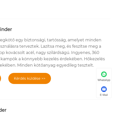
inder
egkötő egy biztonsági, tartósság, amelyet minden
használásra terveztek. Lazítsa meg, és feszítse meg a
op kovácsolt acél, nagy szilárdságú. Ingyenes, 360
ó kampók a könnyebb kezelés érdekében. Hőkezelés
dekében. Minden kötőanyag egyedileg tesztelt.
Kérdés küldése >>
WhatsApp
E-Mail
der