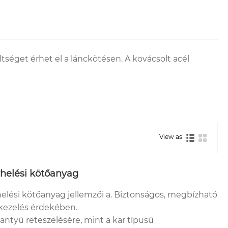
tséget érhet el a lánckötésen. A kovácsolt acél
View as
rhelési kötőanyag
helési kötőanyag jellemzői a. Biztonságos, megbízható
 kezelés érdekében.
ogantyú reteszelésére, mint a kar típusú