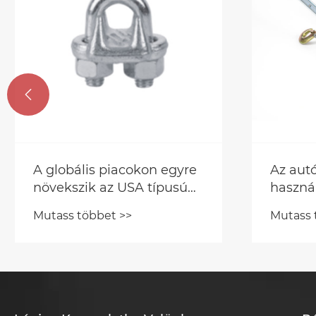

A globális piacokon egyre
Az autó
növekszik az USA típusú
haszná
csepp kovácsolt
Mutass többet >>
Mutass 
huzalkötél -klipek?