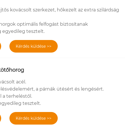
jtős kovácsolt szerkezet, hőkezelt az extra szilárdság
 horgok optimális felfogást biztosítanak
egyedileg tesztelt.
Kérdés küldése >>
kötőhorog
ácsolt acél.
lésvédelemért, a párnák ütésért és lengésért.
 a terheléstől.
yedileg tesztelt.
Kérdés küldése >>