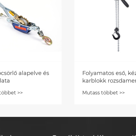
csörlő alapelve és
Folyamatos eső, kéz
lata
karblokk rozsdamen
munkát kell végezn
többet >>
Mutass többet >>