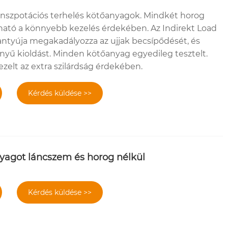
anszpotációs terhelés kötőanyagok. Mindkét horog
ható a könnyebb kezelés érdekében. Az Indirekt Load
gantyúja megakadályozza az ujjak becsípődését, és
nnyű kioldást. Minden kötőanyag egyedileg tesztelt.
zelt az extra szilárdság érdekében.
Kérdés küldése >>
nyagot láncszem és horog nélkül
Kérdés küldése >>