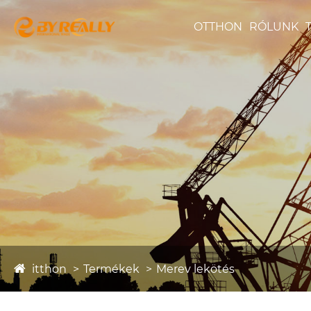
OTTHON
RÓLUNK
itthon
Termékek
Merev lekötés