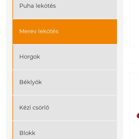
Puha lekötés
Merev lekötés
Horgok
Béklyók
Kézi csörlő
Blokk