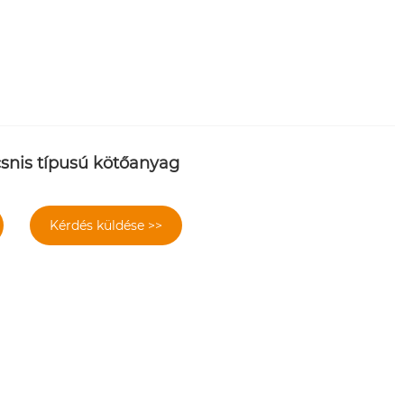
csnis típusú kötőanyag
Kérdés küldése >>