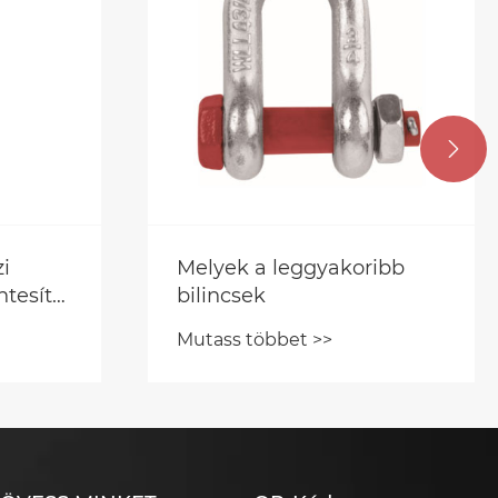

i
Melyek a leggyakoribb
tesítő
bilincsek
i
Mutass többet >>