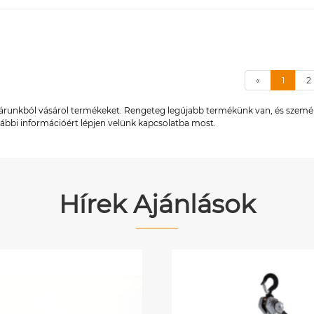
«
1
2
gyárunkból vásárol termékeket. Rengeteg legújabb termékünk van, és személ
ovábbi információért lépjen velünk kapcsolatba most.
Hírek Ajánlások