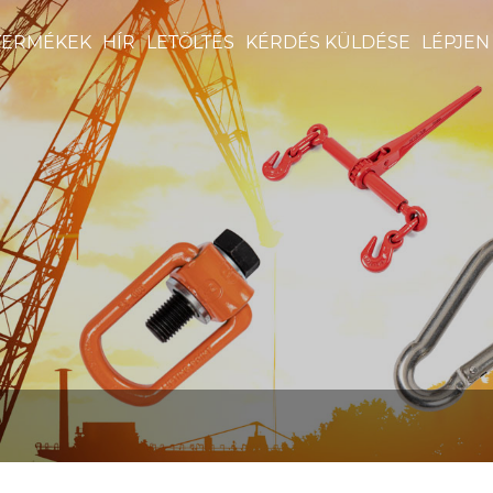
TERMÉKEK
HÍR
LETÖLTÉS
KÉRDÉS KÜLDÉSE
LÉPJEN