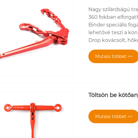
Nagy szilárdságú tr
360 fokban elforgat
Binder speciális fo
lehetővé teszi a kö
Drop kovácsolt, hőke
Mutass többet >>
Töltsön be kötőa
Mutass többet >>